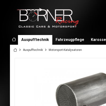
Auspufftechnik
Fahrzeugpflege
Karosse
Auspufftechnik
Motorsport-Katalysatoren