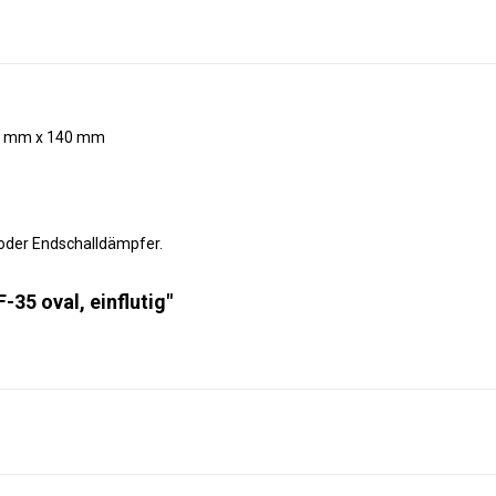
20 mm x 140 mm
oder Endschalldämpfer.
35 oval, einflutig"