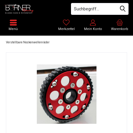
Menü
Merkzettel
Mein Konto
Warenkorb
Verstellbare Nockenwellenräder